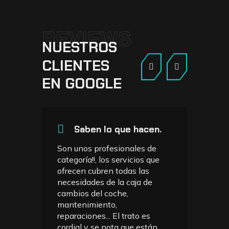
REVIEWS
NUESTROS
CLIENTES
EN
GOOGLE
Saben lo que hacen.
os
Son unos profesionales de
los
categoría!!, los servicios que
ios
ofrecen cubren todas las
necesidades de la caja de
Pr
cambios del coche,
se
mantenimiento,
ex
reparaciones... El trato es
am
cordial y se nota que están