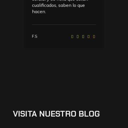
tra
cualificados, saben lo que
co
hacen.
que
co
F.S
J.F
VISITA
NUESTRO
BLOG